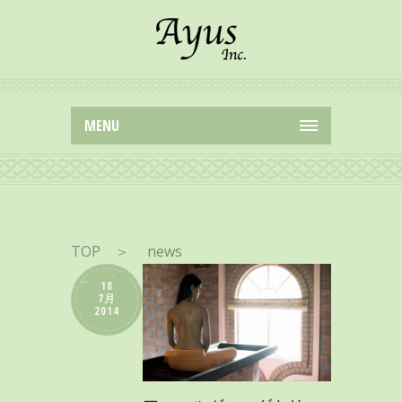
MENU
TOP
＞
news
18
7月
2014