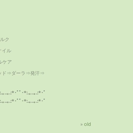
ルク
オイル
ルケア
ッド⇒ダーラ⇒発汗⇒
:.｡..｡.:*･ﾟﾟ･*:.｡..｡.:*･ﾟ
:.｡..｡.:*･ﾟﾟ･*:.｡..｡.:*･ﾟ
»
old