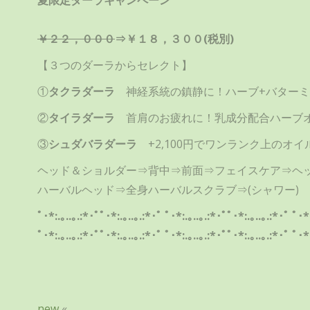
夏限定ダーラキャンペーン
￥２２，０００
⇒￥１８，３００(税別)
【３つのダーラからセレクト】
①
タクラダーラ
神経系統の鎮静に！ハーブ+バターミ
②
タイラダーラ
首肩のお疲れに！乳成分配合ハーブ
③
シュダバラダーラ
+2,100円でワンランク上のオイ
ヘッド＆ショルダー⇒背中⇒前面⇒フェイスケア⇒ヘ
ハーバルヘッド⇒全身ハーバルスクラブ⇒(シャワー)
ﾟ･*:.｡..｡.:*･ﾟﾟ･*:.｡..｡.:*･ﾟ ﾟ･*:.｡..｡.:*･ﾟﾟ･*:.｡..｡.:*･ﾟ ﾟ･*
ﾟ･*:.｡..｡.:*･ﾟﾟ･*:.｡..｡.:*･ﾟ ﾟ･*:.｡..｡.:*･ﾟﾟ･*:.｡..｡.:*･ﾟ ﾟ･*
new
«