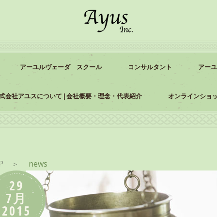
アーユルヴェーダ スクール
コンサルタント
アーユ
式会社アユスについて | 会社概要・理念・代表紹介
オンラインショ
P
＞
news
29
7月
2015