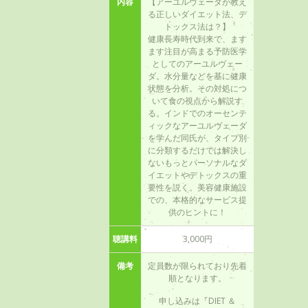
内容
【アーユルヴェーダが教え
る正しいダイエット法、デ
トックス法は？】
健康長寿時代到来で、ます
ます注目が高まる予防医学
としてのアーユルヴェー
ダ。水分量などを基に健康
状態を分析。その対処につ
いて食の視点から解説す
る。インドでのオーセンテ
ィックなアーユルヴェーダ
を学んだ同氏が、タイプ別
に分類するだけでは解決し
ないもっとパーソナルなダ
イエットやデトックスの重
要性を説く。美容健康施設
での、本格的なサービス提
供のヒントに！
聴講料
3,000円
備考
定員数が限られており先着
順となります。
申し込みは「DIET ＆