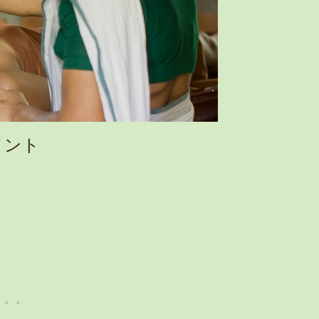
メント
。。。